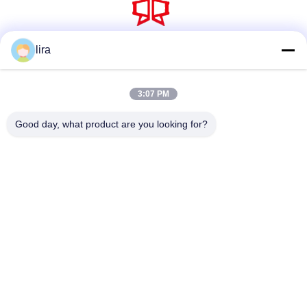
lira
소셜 미디어
3:07 PM
빠른 연락
Good day, what product are you looking for?
Tel
86-510-86385783
이메일
sales@gabion.cn
주소
No.102의 Yungu 도로, Zhutang 도시, Jiangyin 시, 장쑤성, 중
국