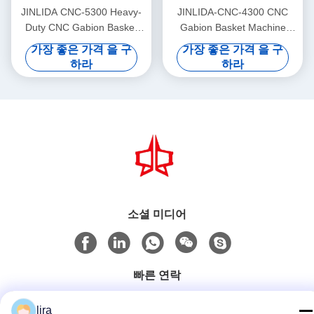
JINLIDA CNC-5300 Heavy-
JINLIDA-CNC-4300 CNC
Duty CNC Gabion Basket
Gabion Basket Machine
Welding Machine 5300mm
4300mm Working Width
가장 좋은 가격 을 구
가장 좋은 가격 을 구
Width Double Twist Mesh
Servo-Driven Double Twist
하라
하라
Production Equipment
Mesh Equipment
소셜 미디어
빠른 연락
Tel
lira