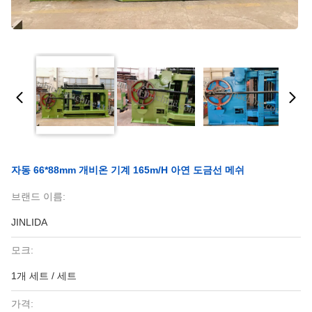
자동 66*88mm 개비온 기계 165m/h 아연 도금선 메쉬
브랜드 이름:
JINLIDA
모크:
1개 세트 / 세트
가격: