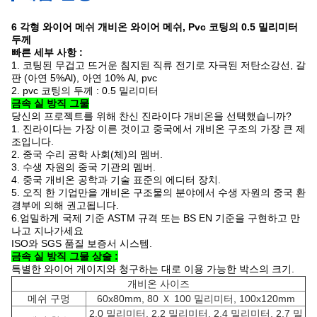
6 각형 와이어 메쉬 개비온 와이어 메쉬, Pvc 코팅의 0.5 밀리미터
두께
빠른 세부 사항 :
1.
코팅된 무겁고 뜨거운 침지된 직류 전기로 자극된 저탄소강선, 갈
판 (아연 5%Al), 아연 10% Al, pvc
2.
pvc 코팅의 두께 : 0.5 밀리미터
금속 실 방직 그물
당신의 프로젝트를 위해 찬신 진라이다 개비온을 선택했습니까?
1. 진라이다는 가장 이른 것이고 중국에서 개비온 구조의 가장 큰 제
조입니다.
2. 중국 수리 공학 사회(체)의 멤버.
3. 수생 자원의 중국 기관의 멤버.
4. 중국 개비온 공학과 기술 표준의 에디터 장치.
5. 오직 한 기업만을 개비온 구조물의 분야에서 수생 자원의 중국 환
경부에 의해 권고됩니다.
6.엄밀하게 국제 기준 ASTM 규격 또는 BS EN 기준을 구현하고 만
나고 지나가세요
ISO와
SGS 품질 보증서 시스템.
금속 실 방직 그물 상술 :
특별한 와이어 게이지와 청구하는 대로 이용 가능한 박스의 크기.
개비온 사이즈
메쉬 구멍
60x80mm, 80 Ｘ 100 밀리미터, 100x120mm
2.0 밀리미터, 2.2 밀리미터, 2.4 밀리미터, 2,7 밀