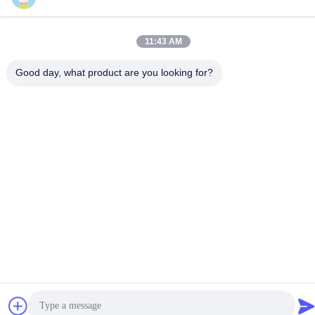
86-510-86385783
이메일
11:43 AM
sales@gabion.cn
Good day, what product are you looking for?
주소
No.102의 Yungu 도로, Zhutang 도시, Jiangyin 시, 장쑤성, 중
국
개인 정보 정책
|
사이트맵
중국 좋은 품질 가비온 머신 공급업체. 저작권 © 2012-2026
Jiangyin Jinlida Light Industry Machinery Co.,Ltd . 판권 소유.