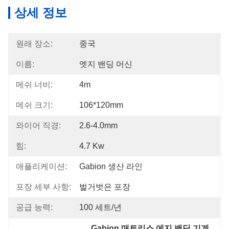
상세 정보
원래 장소:
중국
이름:
엣지 밴딩 머신
메쉬 너비:
4m
메쉬 크기:
106*120mm
와이어 직경:
2.6-4.0mm
힘:
4.7 Kw
애플리케이션:
Gabion 생산 라인
포장 세부 사항:
벌거벗은 포장
공급 능력:
100 세트/년
Gabion 매트리스 에지 밴딩 기계
, 