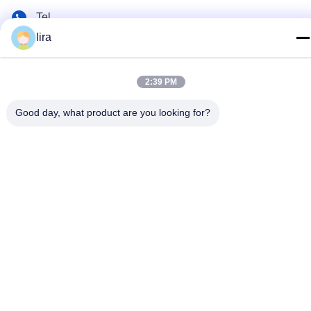
Tel
lira
86-510-86385783
이메일
2:39 PM
sales@gabion.cn
주소
Good day, what product are you looking for?
No.102의 Yungu 도로, Zhutang 도시, Jiangyin 시, 장쑤성, 중
국
개인 정보 정책
|
사이트맵
중국 좋은 품질 가비온 머신 공급업체. 저작권 © 2012-2026
Jiangyin Jinlida Light Industry Machinery Co.,Ltd . 판권 소유.