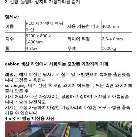
2. 신청: 돌망태 상자의 가장자리를 감기
명세서:
PLC 제어 엣지 밴딩
이름
사용 가능한 너비
4000mm
머신
5200 x 800 x
치수
와이어 직경
2.6-4.0mm
1400mm
힘
4.7kw
무게
1600kg
gabion 생산 라인에서 사용되는 포장된 가장자리 기계
래핑된 에지 머신은 당사에서 설계 및 개발했으며 특허를 출원했습
니다.그것은 사용된다
selvedging, 메쉬 전단 후 꼬임 와이어 헤드를 두꺼운 측면 와이어에
굴려 만든 후
기계 처리.새로운 가장자리는 평평하고 강하며 매끄럽고 아름답습
니다.기술이 발전하고
기계는 조정 가능하며 다양한 가장자리의 다양한 요구 사항을 충족
시킬 수 있습니다.
4m 엣지 밴딩 머신용 사진