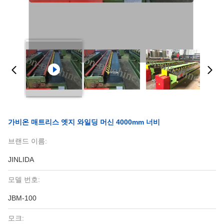
가비온 매트리스 엣지 와일딩 머신 4000mm 너비
브랜드 이름:
JINLIDA
모델 번호:
JBM-100
모크: