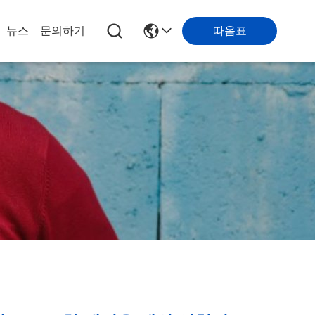
따옴표
뉴스
문의하기