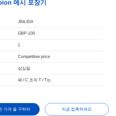
bion 메시 포장기
JINLIDA
GBP-100
1
Competitive price
삼십일
패 / C 조의 T / T는
은 가격 을 구하라
지금 접촉하세요