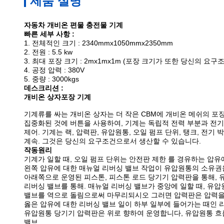
제품 설명
자동차 개비온 편물 충전물 기계
빠른 세부 사항 :
1. 전체적인 크기 : 2340mmx1050mmx2350mm
2. 전원 : 5.5 kw
3. 최대 포장 크기 : 2mx1mx1m (포장 크기가 또한 당신의 
4. 공정 압력 : 380V
5. 중량 : 3000kgs
데스크리션 :
개비온 상자포장 기계
기계류를 싸는 개비온 상자는 더 작은 CBM에 개비온 메쉬의 포
집중화된 것에 버튼을 사용하여, 기계는 독립적 전력 부분과 전기
제어. 기계는 랙, 압력판, 유압원통, 오일 펌프 단위, 탱크, 전
계속. 그것은 당신의 요구조건으로서 생산할 수 있습니다.
작동원리
기계가 일할 때, 오일 펌프 단위는 안전판 제한 를 경유하는 압
왼쪽 압유에 대한 매뉴얼 리버싱 밸브 작업이 유압원통의 소유권
아래쪽으로 운영된 피스톤, 피스톤 로드 당기기 압력판을 통해,
리버싱 밸브를 통해. 매뉴얼 리버싱 밸브가 중앙에 일할 때, 유
밸브를 역으로 돌림으로써 마무리되시오 그러면 압력판은 압력을 
옳은 압유에 대한 리버싱 밸브 일이 하부 일부에 들어가는 때인 
유압원통 당기기 압력판은 위로 향하여 운영합니다, 유압원통 흐
밸브.