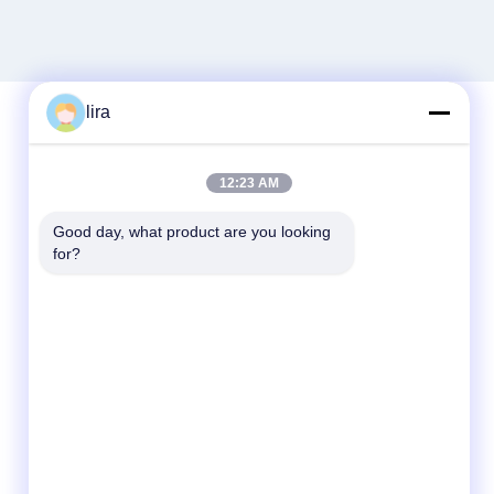
lira
빠른 연락
12:23 AM
Tel
Good day, what product are you looking 
for?
86-510-86385783
이메일
sales@gabion.cn
주소
No.102의 Yungu 도로, Zhutang 도시,
Jiangyin 시, 장쑤성, 중국