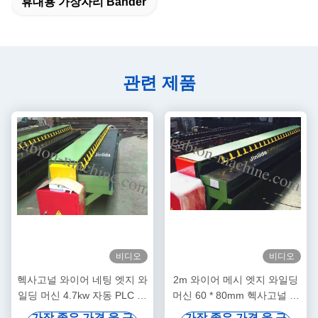
휴대용 가장자리 Bander
관련 제품
비디오
비디오
헥사고널 와이어 네팅 엣지 와
2m 와이어 메시 엣지 와일딩
일딩 머신 4.7kw 자동 PLC 제
머신 60 * 80mm 헥사고널 가
어
비온 넷을 위한 PLC와 함께
가장 좋은 가격 을 구
가장 좋은 가격 을 구