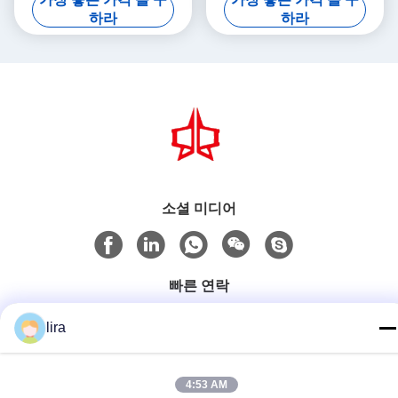
3kw
하라
하라
소셜 미디어
빠른 연락
Tel
lira
86-510-86385783
이메일
4:53 AM