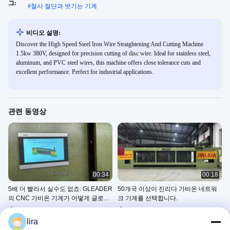
그:
#
철사 절단과 벗기는 기계
비디오 설명:
Discover the High Speed Steel Iron Wire Straightening And Cutting Machine
1.5kw 380V, designed for precision cutting of disc wire. Ideal for stainless steel,
aluminum, and PVC steel wires, this machine offers close tolerance cuts and
excellent performance. Perfect for industrial applications.
관련 동영상
00:34
00:18
5배 더 빨라서 실수도 없죠: GLEADER
50개국 이상이 진리다 가비온 네트워
의 CNC 가비온 기계가 어떻게 글로벌
크 기계를 선택합니다.
엔지니어링을 지배하는지
100x120mm Gabion Machine
60x80mm Gabion Mesh
Machine
Machine
lira
April 30, 2025
April 19, 2025