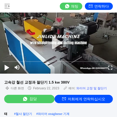
채팅
연락하다
고속강 철선 교정과 절단기 1.5 kw 380V
다른 화면
February 22, 2023
예어:
와이어 교정 및 절단기
잡담
저희에게 연락하십시오
태
#
철사 절단기
#
와이어 straightener 기계