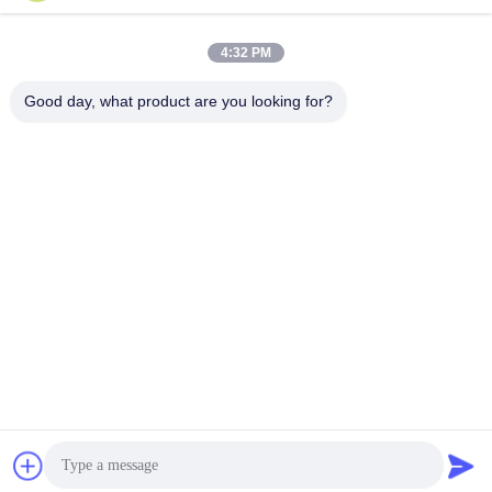
4:32 PM
Good day, what product are you looking for?
00:21
00:15
혁신적인 가비온 망 생산이 밝혀졌습
진리다의 지능형 CNC 가비온 기계: 빠
니다. CNC 자동화 및 엔지니어링 우수
른 속도, 정확성, 그리고 비교할 수 없
성
는 성능!
60x80mm Gabion Mesh
60x80mm Gabion Mesh
Machine
Machine
April 25, 2025
April 21, 2025
00:21
진리다 가비온 머신 똑똑한, 정밀한, 멈
출 수 없는
60x80mm Gabion Mesh
Machine
April 22, 2025