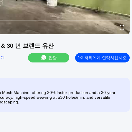
 & 30 년 브랜드 유산
기계
잡담
저희에게 연락하십시오
n Mesh Machine, offering 30% faster production and a 30-year
uracy, high-speed weaving at ≥30 holes/min, and versatile
andscaping.