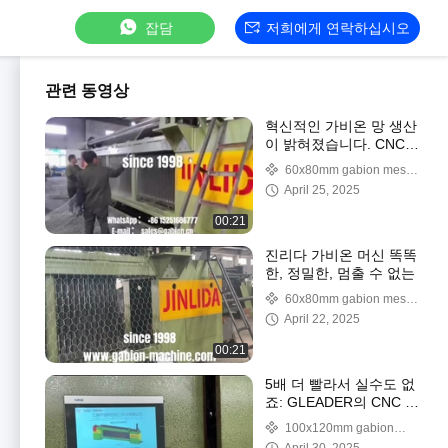
잡담
저희에게 연락하십시오
관련 동영상
혁신적인 가비온 망 생산
이 밝혀졌습니다. CNC
자동화 및 엔지니어링 우
60x80mm gabion mesh
수성
machine
April 25, 2025
00:21
진리다 가비온 머신 똑똑
한, 정밀한, 멈출 수 없는
60x80mm gabion mesh
machine
April 22, 2025
00:21
5배 더 빨라서 실수도 없
죠: GLEADER의 CNC 가
비온 기계가 어떻게 글로
100x120mm gabion
벌 엔지니어링을 지배하
machine machine