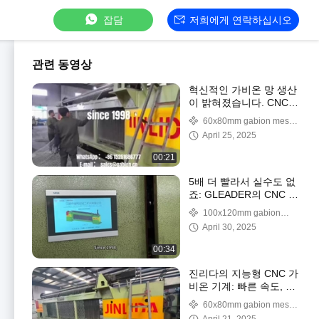
잡담
저희에게 연락하십시오
관련 동영상
혁신적인 가비온 망 생산
이 밝혀졌습니다. CNC
자동화 및 엔지니어링 우
60x80mm gabion mesh
수성
machine
April 25, 2025
00:21
5배 더 빨라서 실수도 없
죠: GLEADER의 CNC 가
비온 기계가 어떻게 글로
100x120mm gabion
벌 엔지니어링을 지배하
machine machine
April 30, 2025
는지
00:34
진리다의 지능형 CNC 가
비온 기계: 빠른 속도, 정
확성, 그리고 비교할 수
60x80mm gabion mesh
없는 성능!
machine