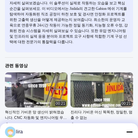
자세히 살펴보겠습니다. 이 솔루션이 실제로 작동하는 모습을 보고 핵심
순간을 살펴보세요. 이 비디오에서는 Jinlida의 견고한 Gabion 메쉬 기계를
탐색하여 자동화된 직조 공정이 하천 보호 및 경사면 안정화 프로젝트를
위한 고출력 생산을 어떻게 제공하는지 보여줍니다. 최소한의 운영자 교
육으로 연중무휴 24시간 작동이 가능한 정밀 동기화, 지능형 오류 수정, 강
화된 전송 시스템을 자세히 살펴보실 수 있습니다. 또한 유압 엔지니어링
및 인프라의 실제 응용 분야와 프로젝트 요구 사항에 적합한 기계 구성 선
택에 대한 전문가의 통찰력을 다룹니다.
관련 동영상
00:21
00:21
혁신적인 가비온 망 생산이 밝혀졌습
진리다 가비온 머신 똑똑한, 정밀한, 멈
니다. CNC 자동화 및 엔지니어링 우수
출 수 없는
성
60x80mm Gabion Mesh
60x80mm Gabion Mesh
Machine
Machine
lira
April 25, 2025
April 22, 2025