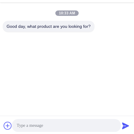
10:33 AM
Good day, what product are you looking for?
00:34
00:15
5배 더 빨라서 실수도 없죠: GLEADER
진리다의 지능형 CNC 가비온 기계: 빠
의 CNC 가비온 기계가 어떻게 글로벌
른 속도, 정확성, 그리고 비교할 수 없
엔지니어링을 지배하는지
는 성능!
100x120mm Gabion Machine
60x80mm Gabion Mesh
Machine
Machine
April 30, 2025
April 21, 2025
00:18
50개국 이상이 진리다 가비온 네트워
크 기계를 선택합니다.
60x80mm Gabion Mesh
Machine
April 19, 2025