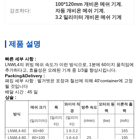
100*120mm 개비온 메쉬 기계
, 
강조하다:
자동 개비온 메쉬 기계
, 
3.2 밀리미터 개비온 메쉬 기계
제품 설명
빠른 세부 사항 :
LNWL4의 위빙 메쉬 속도가 이런 방식으로, 1분에 60이지 움직임에
추가하다고, 효율성은 오래된 기계 중 1/3을 향상시킵니다.
Packing&Delivery :
패킹 세부 사항 : 벌거벗은 포장과 철선에 의해 40'container에 고정
될 것입니다
배달 시간 : 45 일
상술 :
와이어 직
모터의 동
이론적 출
메쉬 크기
폭
방추 속도
경
력
력
방식
(밀리미
(밀리미
(밀리미터)
(r/min)
(kw)
(m/h)
터)
터)
LNWL4-60
60×80
1.6-3.2
165
LNWL4-80
80×100
1.6-4.0
25
195