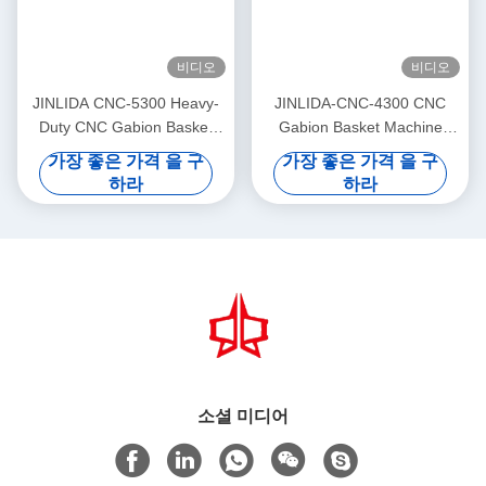
비디오
비디오
JINLIDA CNC-5300 Heavy-
JINLIDA-CNC-4300 CNC
Duty CNC Gabion Basket
Gabion Basket Machine
Welding Machine 5300mm
4300mm Working Width
가장 좋은 가격 을 구
가장 좋은 가격 을 구
Width Double Twist Mesh
Servo-Driven Double Twist
하라
하라
Production Equipment
Mesh Equipment
소셜 미디어