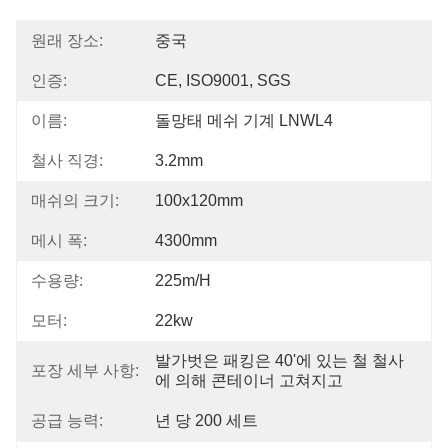
원래 장소:
중국
인증:
CE, ISO9001, SGS
이름:
돌망태 메쉬 기계 LNWL4
철사 직경:
3.2mm
매쉬의 크기:
100x120mm
메시 폭:
4300mm
수용량:
225m/h
모터:
22kw
발가벗은 패킹은 40'에 있는 철 철사
포장 세부 사항:
에 의해 콘테이너 고쳐지고
공급 능력:
년 당 200 세트