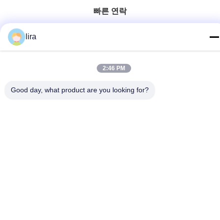
빠른 연락
Tel
lira
86-510-86385783
이메일
2:46 PM
sales@gabion.cn
Good day, what product are you looking for?
주소
No.102의 Yungu 도로, Zhutang 도시, Jiangyin 시, 장쑤성, 중
국
개인 정보 정책
|
사이트맵
중국 좋은 품질 가비온 머신 공급업체. 저작권 © 2012-2026
Jiangyin Jinlida Light Industry Machinery Co.,Ltd . 판권 소유.