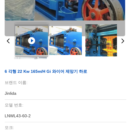
6 각형 22 Kw 165m/H Gi 와이어 제망기 하로
브랜드 이름:
Jinlida
모델 번호:
LNWL43-60-2
모크: