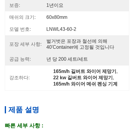
보증:
1년이요
매쉬의 크기:
60x80mm
모델 번호:
LNWL43-60-2
벌거벗은 포장과 철선에 의해 
포장 세부 사항:
40'container에 고정될 것입니다
공급 능력:
년 당 200 세트/세트
165m/h 길버트 와이어 제망기
, 
강조하다:
22 kw 길버트 와이어 제망기
, 
165m/h 와이어 메쉬 펜싱 기계
제품 설명
빠른 세부 사항 :