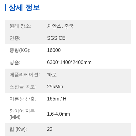
상세 정보
원래 장소:
치안스, 중국
인증:
SGS,CE
중량(KG):
16000
상술:
6300*1400*2400mm
애플리케이션:
하로
스핀들 속도:
25r/min
이론상 산출:
165m / H
와이어 지름
1.6-4.0mm
(MM):
힘 (Kw):
22