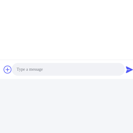
하라
하라
소셜 미디어
빠른 연락
Tel
Photo
86-510-86385783
Video Call
이메일
Audio Call
sales@gabion.cn