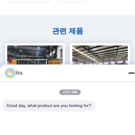
관련 제품
lira
2:07 AM
비디오
비디오
Good day, what product are you looking for?
자동 가비온 머신, 세르보 드
진리다 고효율 CNC 가비온
라이브 정밀 메시 메이커
망 기계: 생산성을 높이기 위
5.3m 최대 너비
해 빠른 출력과 정밀 짜림의
가장 좋은 가격 을 구
가장 좋은 가격 을 구
완벽한 조합