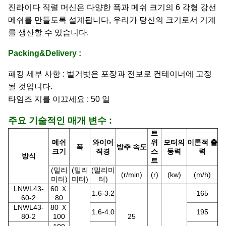
진라이다 직렬 머신은 다양한 폭과 메쉬 크기의 6 각형 강선
메쉬를 만들도록 설계됩니다, 우리가 당신의 크기로서 기계
를 생산할 수 있습니다.
Packing&Delivery :
패킹 세부 사항 : 벌거벗은 포장과 전보로 컨테이너에 고정
될 것입니다.
타임즈 지를 이끄세요 : 50 일
주요 기술적인 매개 변수 :
트
메쉬
와이어
위
모터의
이론적 출
폭
방추 속도
크기
직경
스
동력
력
방식
트
(밀리
(밀리
(밀리미
(r/min)
(r)
(kw)
(m/h)
미터)
미터)
터)
LNWL43-
60 Ｘ
1.6-3.2
165
60-2
80
LNWL43-
80 Ｘ
1.6-4.0
195
80-2
100
25