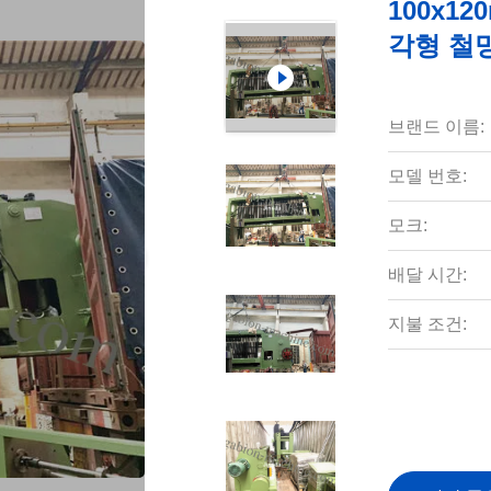
100x1
각형 철
브랜드 이름:
모델 번호:
모크:
배달 시간:
지불 조건: