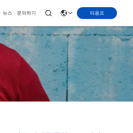
따옴표
뉴스
문의하기