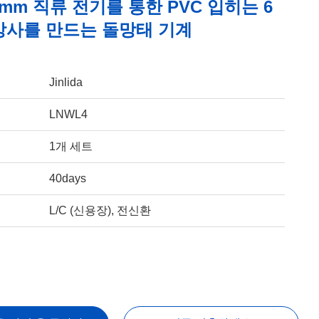
20mm 직류 전기를 통한 PVC 입히는 6
망사를 만드는 돌망태 기계
Jinlida
LNWL4
1개 세트
40days
L/C (신용장), 전신환