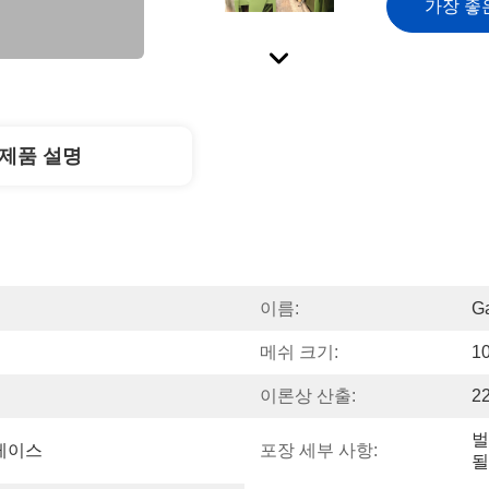
가장 좋
제품 설명
이름:
G
메쉬 크기:
1
이론상 산출:
2
벌
 케이스
포장 세부 사항:
될