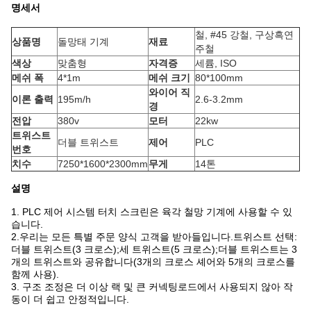
명세서
철, #45 강철, 구상흑연
상품명
돌망태 기계
재료
주철
색상
맞춤형
자격증
세륨, ISO
메쉬 폭
4*1m
메쉬 크기
80*100mm
와이어 직
이론 출력
195m/h
2.6-3.2mm
경
전압
380v
모터
22kw
트위스트
더블 트위스트
제어
PLC
번호
치수
7250*1600*2300mm
무게
14톤
설명
1. PLC 제어 시스템 터치 스크린은 육각 철망 기계에 사용할 수 있
습니다.
2.
우리는 모든 특별 주문 양식 고객을 받아들입니다.트위스트 선택:
더블 트위스트(3 크로스);세 트위스트(5 크로스);더블 트위스트는 3
개의 트위스트와 공유합니다(3개의 크로스 셰어와 5개의 크로스를
함께 사용).
3. 구조 조정은 더 이상 랙 및 큰 커넥팅로드에서 사용되지 않아 작
동이 더 쉽고 안정적입니다.