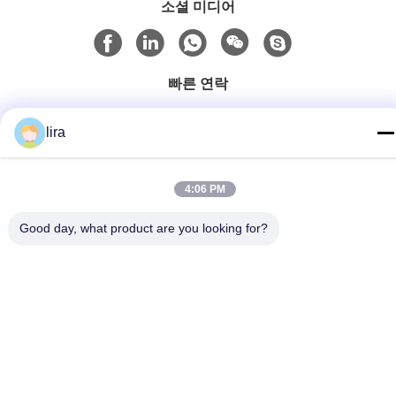
소셜 미디어
빠른 연락
Tel
lira
86-510-86385783
이메일
4:06 PM
sales@gabion.cn
Good day, what product are you looking for?
주소
No.102의 Yungu 도로, Zhutang 도시, Jiangyin 시, 장쑤성, 중
국
개인 정보 정책
|
사이트맵
중국 좋은 품질 가비온 머신 공급업체. 저작권 © 2012-2026
Jiangyin Jinlida Light Industry Machinery Co.,Ltd . 판권 소유.