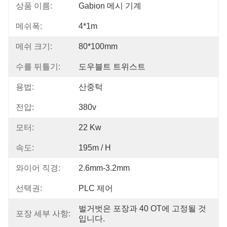
상품 이름:
Gabion 메시 기계
메쉬폭:
4*1m
메쉬 크기:
80*100mm
수를 뒤틀기:
도우블트 트위스트
용법:
산중턱
전압:
380v
모터:
22 Kw
속도:
195m / H
와이어 직경:
2.6mm-3.2mm
선택권:
PLC 제어
벌거벗은 포장과 40 OT에 고정될 것
포장 세부 사항:
입니다.