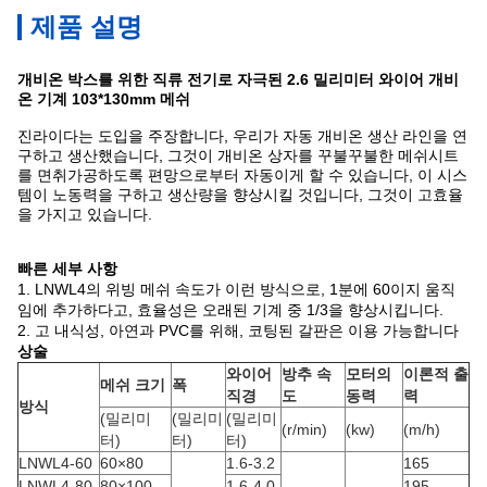
제품 설명
개비온 박스를 위한 직류 전기로 자극된 2.6 밀리미터 와이어 개비
온 기계 103*130mm 메쉬
진라이다는 도입을 주장합니다, 우리가 자동 개비온 생산 라인을 연
구하고 생산했습니다, 그것이 개비온 상자를 꾸불꾸불한 메쉬시트
를 면취가공하도록 편망으로부터 자동이게 할 수 있습니다, 이 시스
템이 노동력을 구하고 생산량을 향상시킬 것입니다, 그것이 고효율
을 가지고 있습니다.
빠른 세부 사항
1. LNWL4의 위빙 메쉬 속도가 이런 방식으로, 1분에 60이지 움직
임에 추가하다고, 효율성은 오래된 기계 중 1/3을 향상시킵니다.
2. 고 내식성, 아연과 PVC를 위해, 코팅된 갈판은 이용 가능합니다
상술
와이어
방추 속
모터의
이론적 출
메쉬 크기
폭
직경
도
동력
력
방식
(밀리미
(밀리미
(밀리미
(r/min)
(kw)
(m/h)
터)
터)
터)
LNWL4-60
60×80
1.6-3.2
165
LNWL4-80
80×100
1.6-4.0
195