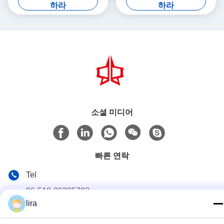
완벽한 조합
하라
하라
소셜 미디어
빠른 연락
Tel
86-510-86385783
lira
이메일