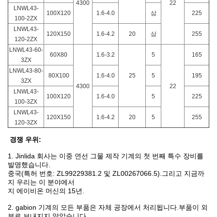
4300
22
LNWL43-
100X120
1.6-4.0
삼
225
100-2ZX
LNWL43-
120X150
1.6-4.2
20
삼
255
120-2ZX
LNWL43-60-
60X80
1.6-3.2
5
165
3ZX
LNWL43-80-
80X100
1.6-4.0
25
5
195
3ZX
4300
22
LNWL43-
100X120
1.6-4.0
5
225
100-3ZX
LNWL43-
120X150
1.6-4.2
20
5
255
120-3ZX
경쟁 우위
:
1. Jinlida 회사는 이중 연선 그물 제작 기계의 첫 번째 특수 장비를
발명했습니다.
중국(특허 번호: ZL99229381.2 및 ZL00267066.5).그리고 지금까
지 우리는 이 분야에서
지 에이비온 머신의 15년.
2. gabion 기계의 모든 부품은 자체 공장에서 처리됩니다.부품이 외
부로 보내지지 않았습니다.