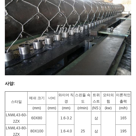
사양:
와이어 직
스핀들 속
트위
모터의
이론적인
메쉬 크기
너비
경
도
스트
힘
출력
스타일
(mm)
(mm)
(mm)
(r/min)
(NS )
(kw)
(m/h)
LNWL43-60-
60X80
1.6-3.2
삼
165
2ZX
LNWL43-80-
80X100
1.6-4.0
25
삼
195
2ZX