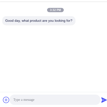
3:32 PM
Good day, what product are you looking for?
비디오
비디오
자동 가비온 머신, 세르보 드
진리다 고효율 CNC 가비온
라이브 정밀 메시 메이커
망 기계: 생산성을 높이기 위
5.3m 최대 너비
해 빠른 출력과 정밀 짜림의
가장 좋은 가격 을 구
가장 좋은 가격 을 구
완벽한 조합
하라
하라