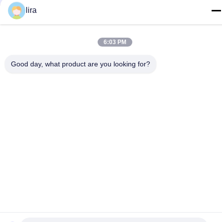
86-510-86385783
lira
이메일
sales@gabion.cn
6:03 PM
주소
Good day, what product are you looking for?
No.102의 Yungu 도로, Zhutang 도시, Jiangyin 시, 장쑤성, 중
국
개인 정보 정책
|
사이트맵
중국 좋은 품질 가비온 머신 공급업체. 저작권 © 2012-2026
Jiangyin Jinlida Light Industry Machinery Co.,Ltd . 판권 소유.