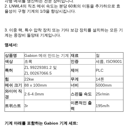
각형 메쉬를 생산하는 전문 장비입니다.
2. LNWL4의 직조 메쉬 속도는 분당 60회의 이동을 추가하므로 효
율성이 구형 기계의 1/3을 향상시킵니다.
3. 이중 랙, 특수 압착 장치 또는 기타 보강 장치를 설치하는 모든 기
계는 중장비 돌망태 기계입니다.
명세서:
상품명
Gabion 메쉬 만드는 기계
재료
철
색상
초록
인증
세륨, ISO9001
ZL 99229381.2 및
특허
제어
PLC
ZL 00267066.5
힘
22kw
무게
14톤
메쉬 크기
88 x 100mm
너비
5000mm
와이어 직
2.6-4.0mm
스핀들 속도
25r/min
경
이론적인 출
트위스트
3r
195m/h
력
기계 아래를 포함하는 Gabion 기계 세트: