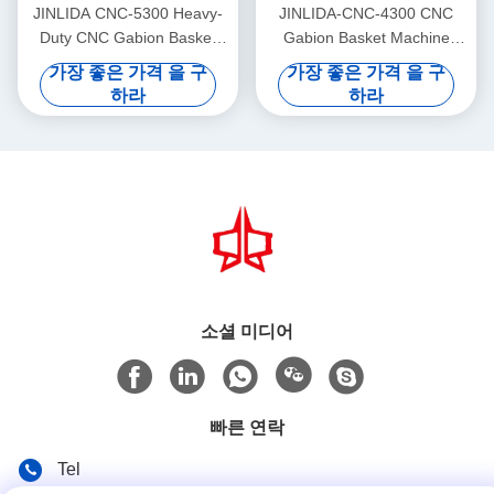
JINLIDA CNC-5300 Heavy-
JINLIDA-CNC-4300 CNC
Duty CNC Gabion Basket
Gabion Basket Machine
Welding Machine 5300mm
4300mm Working Width
가장 좋은 가격 을 구
가장 좋은 가격 을 구
Width Double Twist Mesh
Servo-Driven Double Twist
하라
하라
Production Equipment
Mesh Equipment
소셜 미디어
빠른 연락
Tel