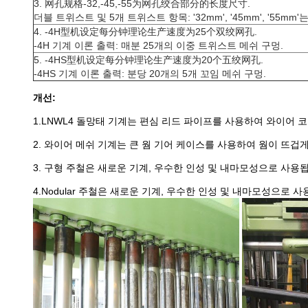
3. 网孔规格-32,-45,-55为网孔绞合部分的长度尺寸.
더블 트위스트 및 5개 트위스트 항목: '32mm', '45mm', '55m
4. -4H型机设定每分钟理论生产速度为25个双绞网孔.
-4H 기계 이론 출력: 매분 25개의 이중 트위스트 메쉬 구멍.
5. -4HS型机设定每分钟理论生产速度为20个五绞网孔.
-4HS 기계 이론 출력: 분당 20개의 5개 꼬임 메쉬 구멍.
개선:
1.LNWL4 돌망태 기계는 편심 리드 파이프를 사용하여 와이어 
2. 와이어 메쉬 기계는 큰 웜 기어 케이스를 사용하여 웜이 뜨겁
3. 구형 주철은 새로운 기계, 우수한 인성 및 내마모성으로 사용
4.Nodular 주철은 새로운 기계, 우수한 인성 및 내마모성으로 