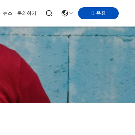
따옴표
뉴스
문의하기