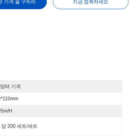
은 가격 을 구하라
지금 접촉하세요
망태 기계
8*110mm
95m/h
 당 200 세트/세트