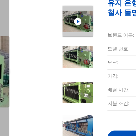
유지 은행
철사 돌
브랜드 이름:
모델 번호:
모크:
가격:
배달 시간:
지불 조건: