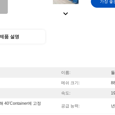
가장 좋
제품 설명
이름:
돌
메쉬 크기:
8
속도:
1
0'container에 고정
공급 능력:
년