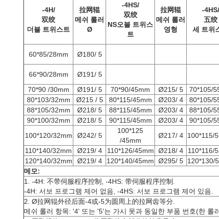
-4HS/
-4H/
拉网辊
拉网辊
-4HS
双绞
双绞
메쉬 롤러
메쉬 롤러
五绞
NS
오블
트위스
더블 트위스트
Ø
영형
세 트위
트
60*85/28mm
Ø180/ 5
66*90/28mm
Ø191/ 5
70*90 /30mm
Ø191/ 5
70*90/45mm
Ø215/ 5
70*105/
80*103/32mm
Ø215 / 5
80*115/45mm
Ø203/ 4
80*105/
88*105/32mm
Ø218/ 5
88*115/45mm
Ø203/ 4
88*105/
90*100/32mm
Ø218/ 5
90*115/45mm
Ø203/ 4
90*105/
100*125
100*120/32mm
Ø242/ 5
Ø217/ 4
100*115/
/45mm
110*140/32mm
Ø219/ 4
110*126/45mm
Ø218/ 4
110*116/
120*140/32mm
Ø219/ 4
120*140/45mm
Ø295/ 5
120*130/
메모:
1. -4H: 不带伺服程序控制, -4HS: 带伺服程序控制.
-4H: 서보 프로그램 제어 없음, -4HS: 서보 프로그램 제어 있음.
2. Ø拉网辊外径后面-4或-5为圆周上的拉网齿等分.
메쉬 롤러 항목: '4' 또는 '5'는 가시 못과 동일한 부품 번호(한 