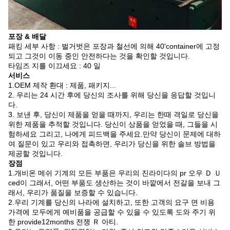
포장 & 배달
패킹 세부 사항 : 벌거벗은 포장과 철선에 의해 40'container에 고정
되고 그것이 이동 중인 안전하다는 것을 확인할 것입니다.
타임즈 지를 이끄세요 : 40 일
서비스
1.
OEM 제작 환대 : 제품, 패키지...
2. 우리는 24 시간 후에 당신의 조사를 위해 당신을 응답할 것입니
다.
3. 보낸 후, 당신이 제품을 얻을 때까지, 우리는 한때 격일로 당신을
위한 제품을 추적할 것입니다. 당신이 상품을 얻었을 때, 그들을 시
험하세요 그리고, 나에게 피드백을 주세요.만약 당신이 문제에 대하
여 질문이 있고 우리와 접촉하면, 우리가 당신을 위한 솔브 방법을
제공할 것입니다.
장점
1.개비온 메쉬 기계의 모든 부품은 우리의
의 pr
Ｄ
진라이다
오우
Ｕ
ced이 그래서, 어떤 부품도 생산하는 것이 바깥에서 전갈을 보내 그
래서, 우리가 품질을 보증할 수 있습니다.
2.우리 기계를 당신의 나라에 설치하고, 또한 고객의 요구 면 비용
가격에 모두에게 예비품을 공급할 수 있을 수 있도록 도와 주기 위
한 provide12months 전쟁
아티.
Ｒ