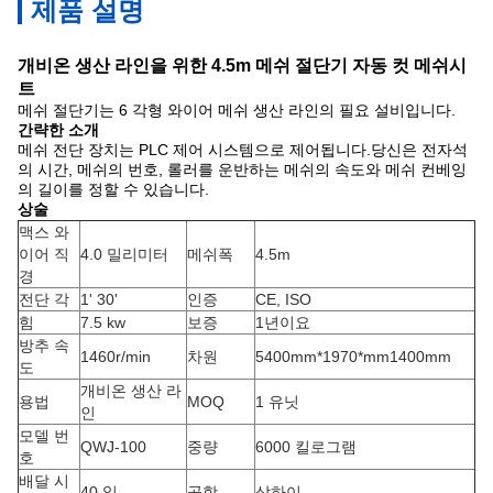
제품 설명
개비온 생산 라인을 위한 4.5m 메쉬 절단기 자동 컷 메쉬시
트
메쉬 절단기는 6 각형 와이어 메쉬 생산 라인의 필요 설비입니다.
간략한 소개
메쉬 전단 장치는 PLC 제어 시스템으로 제어됩니다.당신은 전자석
의 시간, 메쉬의 번호, 롤러를 운반하는 메쉬의 속도와 메쉬 컨베잉
의 길이를 정할 수 있습니다.
상술
맥스 와
이어 직
4.0 밀리미터
메쉬폭
4.5m
경
전단 각
1' 30'
인증
CE, ISO
힘
7.5 kw
보증
1년이요
방추 속
1460r/min
차원
5400mm*1970*mm1400mm
도
개비온 생산 라
용법
MOQ
1 유닛
인
모델 번
QWJ-100
중량
6000 킬로그램
호
배달 시
40 일
공항
상하이