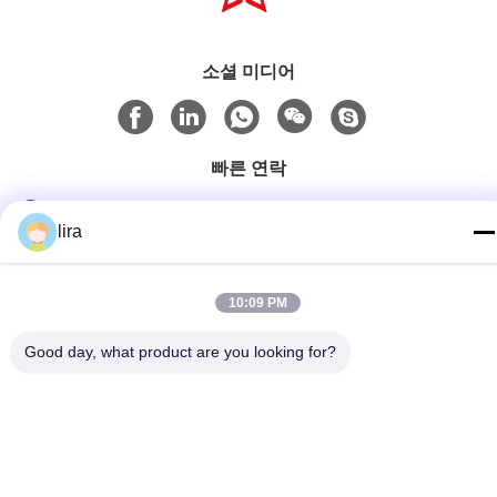
소셜 미디어
빠른 연락
Tel
lira
86-510-86385783
이메일
10:09 PM
sales@gabion.cn
Good day, what product are you looking for?
주소
No.102의 Yungu 도로, Zhutang 도시, Jiangyin 시, 장쑤성, 중
국
개인 정보 정책
|
사이트맵