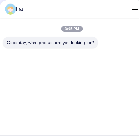
Tel
lira
86-510-86385783
3:05 PM
이메일
sales@gabion.cn
Good day, what product are you looking for?
주소
No.102의 Yungu 도로, Zhutang 도시, Jiangyin 시, 장쑤성, 중
국
개인 정보 정책
|
사이트맵
중국 좋은 품질 가비온 머신 공급업체. 저작권 © 2012-2026
Jiangyin Jinlida Light Industry Machinery Co.,Ltd . 판권 소유.