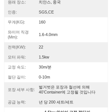
원래 장소:
치안스, 중국
인증:
SGS,CE
무게(KG):
160
와이어 직경
1.6-4.0mm
(mm):
전력(KW):
22
모터 파워:
1.5kw
교정 속도:
30m/분
절단 길이:
0-10m
벌거벗은 포장과 철선에 의해 
포장 세부 사항:
40'container에 고정될 것입니다
공급 능력:
년 당 200 세트/세트