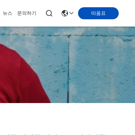
따옴표
뉴스
문의하기