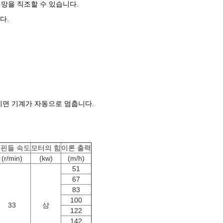
 철망을 직조할 수 있습니다.
다.
어지면 기계가 자동으로 멈춥니다.
핀들 속도
모터의 힘
이론 출력
(r/min)
(kw)
(m/h)
51
67
83
100
33
삼
122
142