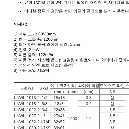
유형 1/2' 및 유형 3/4' 기계는 필요한 재장착 후 사다리꼴
이러한 종류의 철망은 석면 슁글의 골격으로 널리 사용됩니
명세서:
1) 메쉬 크기: 60*80mm
2) 최대 그물 폭: 1200mm
3) 최대 아연 도금 와이어 직경: 1.2mm
4) 전력: 22kW
5) 이론 출력: 122m/hr
6) 자동 정지 시스템(옵션): 코일링이 완료되거나 와이어가 끊
7) 적외선 안전 보호 시스템(옵션)
8) 자동 오일 시스템
메쉬 크기
너비
와이어 직경
트위스트 라인
스
스타일
사양
(mm)
(mm)
(mm)
NS
LNWL-1015-2
1/2'
15x18
0.8
삼
LNWL-1018-2
5/8'
18x5
0.9
삼
LNWL-1022-2
3/4'
22x33
3-5
LNWL-1027-2
1'
27x41
3-5
1200
1.2
LNWL-1032-2
1/1/4'
32x52
3-5
LNWL-1039-2
1/1/2'
39x61
삼