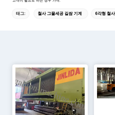
고객이 필요로 하는 경우 가격.
태그:
철사 그물세공 길쌈 기계
6각형 철