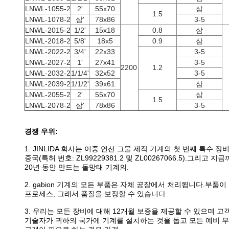
LNWL-1055-2
2'
55x70
삼
1.5
LNWL-1078-2
삼'
78x86
3-5
LNWL-2015-2
1/2'
15x18
0.8
삼
LNWL-2018-2
5/8'
18x5
0.9
삼
LNWL-2022-2
3/4'
22x33
3-5
LNWL-2027-2
1'
27x41
3-5
2200
1.2
LNWL-2032-2
1/1/4'
32x52
3-5
LNWL-2039-2
1/1/2'
39x61
삼
LNWL-2055-2
2'
55x70
삼
1.5
LNWL-2078-2
삼'
78x86
3-5
경쟁 우위:
1. JINLIDA 회사는 이중 연선 그물 제작 기계의 첫 번째 특수 
중국(특허 번호: ZL99229381.2 및 ZL00267066.5).그리고
20년 동안 만드는 돌망태 기계의.
2. gabion 기계의 모든 부품은 자체 공장에서 처리됩니다.부품
프로세스, 그래서 품질을 보장할 수 있습니다.
3. 우리는 모든 장비에 대해 12개월 보증을 제공할 수 있으며 고
기술자가 귀하의 국가에 기계를 설치하는 것을 돕고 모든 예비 부