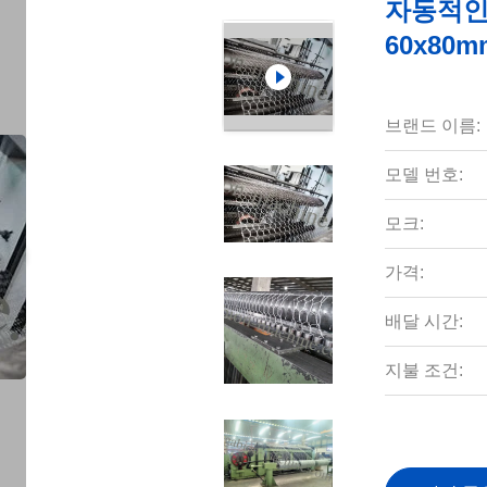
자동적인
60x80
브랜드 이름:
모델 번호:
모크:
가격:
배달 시간:
지불 조건: