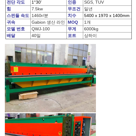
전단 각도
1°30'
인증
SGS, TUV
힘
7.5kw
무조건
일년
스핀들 속도
1460r/분
치수
5400 x 1970 x 1400mm
귀속
Gabion 생산 라인
MOQ
1개
모델 번호
QWJ-100
무게
6000kg
배달
40일
포트
상하이