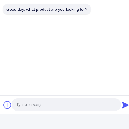
소셜 미디어
Good day, what product are you looking for?
빠른 연락
Tel
86-510-86385783
이메일
sales@gabion.cn
주소
No.102의 Yungu 도로, Zhutang 도시, Jiangyin 시, 장쑤성, 중
국
개인 정보 정책
|
사이트맵
중국 좋은 품질 가비온 머신 공급업체. 저작권 © 2012-2026