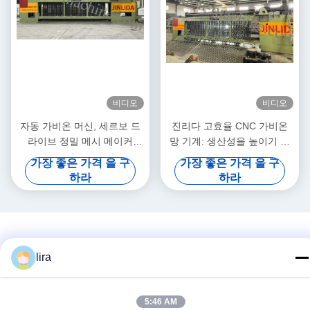
비디오
비디오
자동 가비온 머신, 세르보 드
진리다 고효율 CNC 가비온
라이브 정밀 메시 메이커
망 기계: 생산성을 높이기 위
5.3m 최대 너비
해 빠른 출력과 정밀 짜림의
가장 좋은 가격 을 구
가장 좋은 가격 을 구
완벽한 조합
하라
하라
lira
5:46 AM