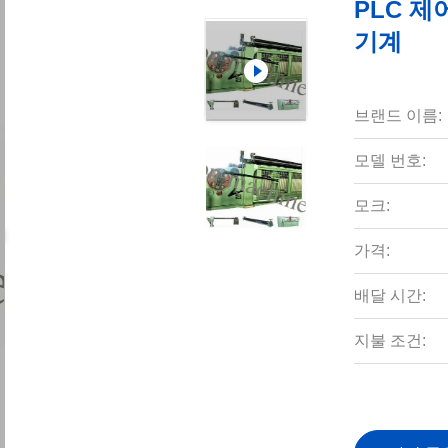
PLC 제
기계
브랜드 이름:
모델 번호:
모크:
가격:
배달 시간:
지불 조건: