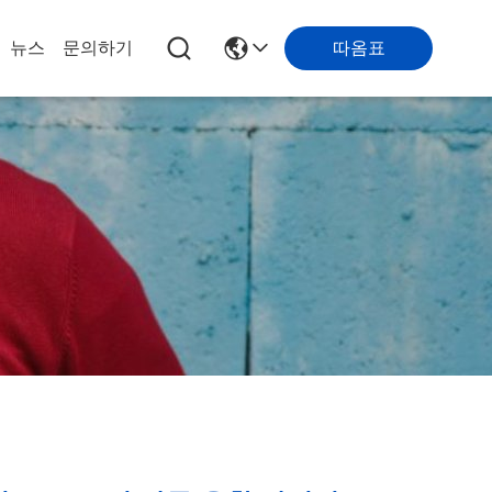
따옴표
뉴스
문의하기