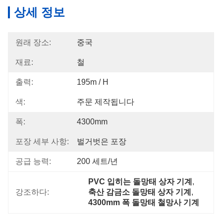
상세 정보
원래 장소:
중국
재료:
철
출력:
195m / H
색:
주문 제작됩니다
폭:
4300mm
포장 세부 사항:
벌거벗은 포장
공급 능력:
200 세트/년
PVC 입히는 돌망태 상자 기계
, 
강조하다:
축산 감금소 돌망태 상자 기계
, 
4300mm 폭 돌망태 철망사 기계