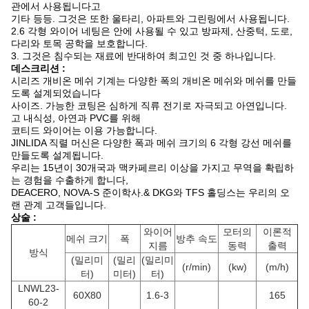
관에서 사용됩니다고
기타 등등. 그것은 또한 울타리, 아파트와 그린링에서 사용됩니다.
2.6 각형 와이어 네팅은 안에 사용될 수 있고 방파제
, 산중턱, 도로,
다리와 토목 공학을 보호합니다.
3. 그것은 침수되는 재료에 반대하여 최고인 것
중 하나입니다.
데스크리션 :
시리즈 개비온 메쉬 기계는 다양한 폭의 개비온 메쉬와 메쉬를 만들
도록 설계되었습니다
사이즈. 가능한 코팅은 심하게 직류 전기로 자극되고 아연입니다.
고 내식성, 아연과 PVC를 위해
코티드 와이어는 이용 가능합니다.
JINLIDA 직렬 머신은 다양한 폭과 메쉬 크기의 6 각형 강선 메쉬를
만들도록 설계됩니다.
우리는 15년이 30개국과 맥카페르리 이상을 가지고 무역을 확립하
는 경험을 수출하게 합니다,
DEACERO, NOVA-S 준이학사.& DKG와 TFS 홀딩스는 우리의 오
랜 관계 고객들입니다.
상술 :
와이어
모터의
이론적
메쉬 크기
폭
방추 속도
지름
동력
출력
방식
(밀리미
(밀리
(밀리미
(r/min)
(kw)
(m/h)
터)
미터)
터)
LNWL23-
60X80
1.6-3
165
60-2