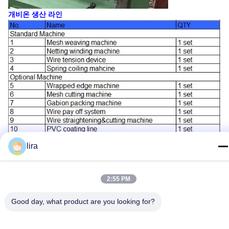
개비온 생산 라인
lira
경쟁 우위
:
1. JINLIDA 회사는 안에 두배 휘어진 와이어 네팅 성형기의 첫번째
특수 기기를 발명했습니다
중국은 (수의 특허를 얻습니다 : ZL99229381.2와ZL00267066.5).
2:55 PM
그리고 지금까지, 우리는 이 지역에 힘썼습니다
15년간 하는 Ｇ 아비온 기계의.
Good day, what product are you looking for?
2. 개비온 기계의 모든 부품은 우리 자신의 공장에 의해 처리됩니다
; 어떤 부분도 그렇게 하기 위해 외부에 전송이지 않았습니다
품질이 보증될 수 있도록 가공처리하세요.