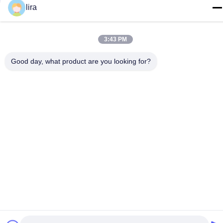
lira
86-510-86385783
이메일
3:43 PM
sales@gabion.cn
주소
Good day, what product are you looking for?
No.102의 Yungu 도로, Zhutang 도시, Jiangyin 시, 장쑤성, 중
국
개인 정보 정책
|
사이트맵
중국 좋은 품질 가비온 머신 공급업체. 저작권 © 2012-2026
Jiangyin Jinlida Light Industry Machinery Co.,Ltd . 판권 소유.