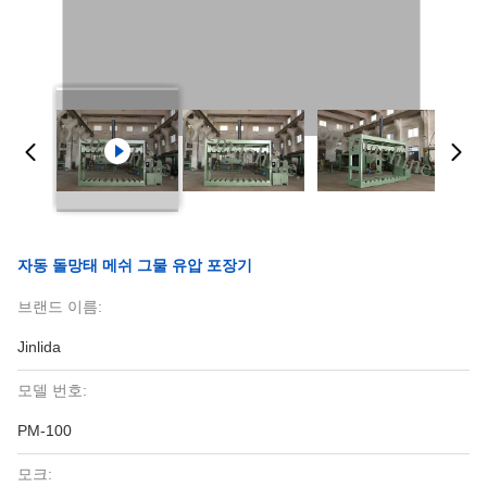
자동 돌망태 메쉬 그물 유압 포장기
브랜드 이름:
Jinlida
모델 번호:
PM-100
모크: