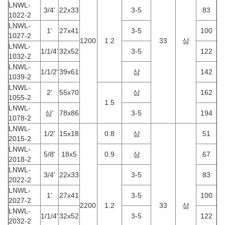
LNWL-
3/4'
22x33
3-5
83
1022-2
LNWL-
1'
27x41
3-5
100
1027-2
1200
1.2
33
삼
LNWL-
1/1/4'
32x52
3-5
122
1032-2
LNWL-
1/1/2'
39x61
삼
142
1039-2
LNWL-
2'
55x70
삼
162
1055-2
1.5
LNWL-
삼'
78x86
3-5
194
1078-2
LNWL-
1/2'
15x18
0.8
삼
51
2015-2
LNWL-
5/8'
18x5
0.9
삼
67
2018-2
LNWL-
3/4'
22x33
3-5
83
2022-2
LNWL-
1'
27x41
3-5
100
2027-2
2200
1.2
33
삼
LNWL-
1/1/4'
32x52
3-5
122
2032-2