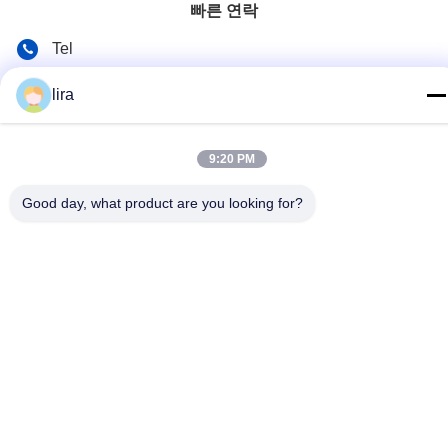
빠른 연락
Tel
86-510-86385783
lira
이메일
sales@gabion.cn
9:20 PM
주소
Good day, what product are you looking for?
No.102의 Yungu 도로, Zhutang 도시, Jiangyin 시, 장쑤성, 중
국
개인 정보 정책
|
사이트맵
중국 좋은 품질 가비온 머신 공급업체. 저작권 © 2012-2026
Jiangyin Jinlida Light Industry Machinery Co.,Ltd . 판권 소유.