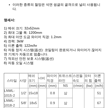
이러한 종류의 철망은 석면 슁글의 골격으로 널리 사용됩니
다.
명세서:
1) 메쉬 크기: 32x52mm
2) 최대 그물 폭: 1200mm
3) 최대 아연 도금 와이어 직경: 1.2mm
4) 전력: 3kW
5) 이론 출력: 122m/hr
6) 자동 정지 시스템(옵션): 코일링이 완료되거나 와이어가 끊어지
면 기계가 자동으로 멈춥니다.
7) 적외선 안전 보호 시스템(옵션)
8) 자동 오일 시스템
메쉬
와이어
트위스트
스핀들
모터
이론
너비
스타일
사양
크기
직경
라인
속도
의 힘
출력
(mm)
(mm)
(mm)
NS
(r/min)
(kw)
(m/h)
LNWL-
1/2'
15x18
0.8
삼
51
1015-2
LNWL-
5/8'
18x5
0.9
삼
67
1018-2