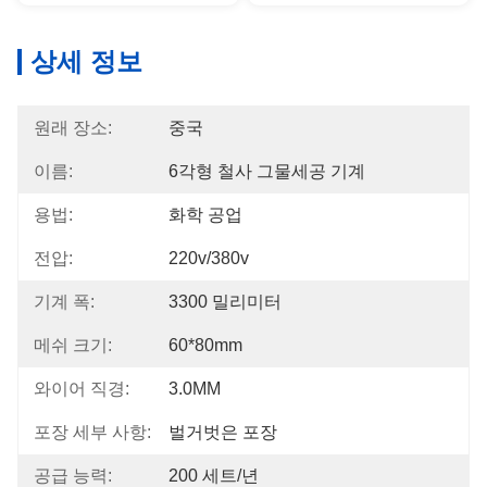
상세 정보
원래 장소:
중국
이름:
6각형 철사 그물세공 기계
용법:
화학 공업
전압:
220v/380v
기계 폭:
3300 밀리미터
메쉬 크기:
60*80mm
와이어 직경:
3.0MM
포장 세부 사항:
벌거벗은 포장
공급 능력:
200 세트/년