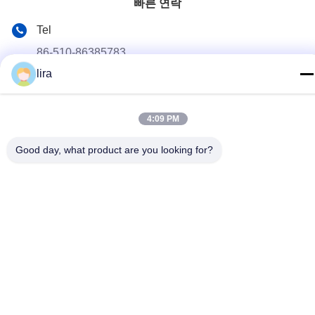
빠른 연락
Tel
86-510-86385783
lira
이메일
sales@gabion.cn
4:09 PM
주소
No.102의 Yungu 도로, Zhutang 도시, Jiangyin 시, 장쑤성, 중
Good day, what product are you looking for?
국
개인 정보 정책
|
사이트맵
중국 좋은 품질 가비온 머신 공급업체. 저작권 © 2012-2026
Jiangyin Jinlida Light Industry Machinery Co.,Ltd . 판권 소유.