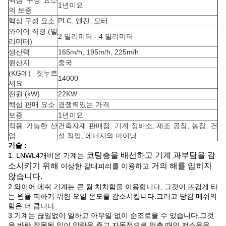
핵심 구성 요소
1년이요
의 보증
핵심 구성 요소
PLC, 엔진, 모터
와이어 직경 (밀
2 밀리미터 - 4 밀리미터
리미터)
생산력
165m/h, 195m/h, 225m/h
원산지
중국
(KG에) 짓누르
14000
세요
전원 (kW)
22KW
핵심 판매 요소
경쟁력있는 가격
보증
1년이요
적용 가능한 산
건축자재 판매점, 기계 정비소, 제조 공장, 농장, 건
업
설 작업, 에너지와 마이닝
기술 :
코팅층을 배선하고 기계 과부담
을
감
1. LNWL4개비온 기계는
소시키기 위해
거의 해를 입히지
이상한 갈대피리를 이용하고
않습니다
.
2.와이어 메쉬 기계는 큰 웜 치차함을 이용합니다, 그것이 뜨겁게 타
는 웜을 피하기 위한 오일 온도를 감소시킵니다.그리고 당김 메쉬의
힘은 더 큽니다.
3.기계는 끊임없이 일하고 아무일 없이 순조로울 수 있습니다.그것
은 바란 잘못된 일이 알람을 주고 자동적으로 멈춘 때인 저소음을