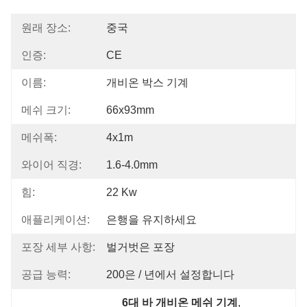
원래 장소:
중국
인증:
CE
이름:
개비온 박스 기계
메쉬 크기:
66x93mm
메쉬폭:
4x1m
와이어 직경:
1.6-4.0mm
힘:
22 Kw
애플리케이션:
은행을 유지하세요
포장 세부 사항:
벌거벗은 포장
공급 능력:
200은 / 년에서 설정합니다
6대 바 개비온 메쉬 기계
, 