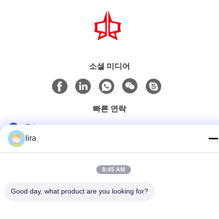
소셜 미디어
빠른 연락
Tel
lira
86-510-86385783
이메일
8:45 AM
sales@gabion.cn
Good day, what product are you looking for?
주소
No.102의 Yungu 도로, Zhutang 도시, Jiangyin 시, 장쑤성, 중
국