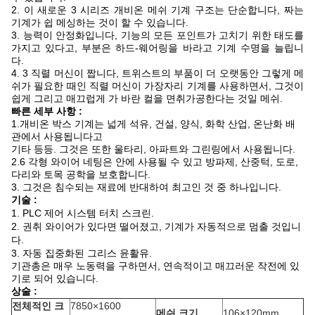
2. 이 새로운 3 시리즈 개비온 메쉬 기계 구조는 단순합니다, 짜는
기계가 쉽 메싱하는 것이 할 수 있습니다.
3. 능력이 안정화입니다, 기능의 모든 포인트가 고치기 위한 태도를
가지고 있다고, 부분은 하드-웨어링을 바라고 기계 수명을 늘립니
다.
4. 3 직렬 머신이 짭니다, 트위스트의 부품이 더 오랫동안 그렇게 메
쉬가 필요한 때인 직렬 머신이 가장자리 기계를 사용하면서, 그것이
쉽게 그리고 매끄럽게 가 바란 컬을 면취가공한다는 것일 메쉬.
빠른 세부 사항 :
1.개비온 박스 기계는 넓게 석유, 건설, 양식, 화학 산업, 온난화 배
관에서 사용됩니다고
기타 등등. 그것은 또한 울타리, 아파트와 그린링에서 사용됩니다.
2.6 각형 와이어 네팅은 안에 사용될 수 있고 방파제
, 산중턱, 도로,
다리와 토목 공학을 보호합니다.
3. 그것은 침수되는 재료에 반대하여 최고인 것
중 하나입니다.
기술 :
1. PLC 제어 시스템 터치 스크린.
2. 권취 와이어가 있다면 떨어졌고, 기계가 자동적으로 멈출 것입니
다.
3. 자동 집중화된 그리스 윤활유.
기관총은 매우 노동력을 구하면서, 연속적이고 매끄러운 작전에 있
기로 되어 있습니다.
상술 :
전체적인 크
7850×1600
메쉬 크기
106×120mm