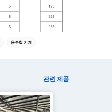
5
195
5
225
5
255
용수철 기계
관련 제품