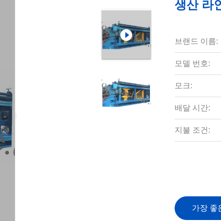
생산 라
브랜드 이름:
모델 번호:
모크:
배달 시간:
지불 조건:
가장 좋