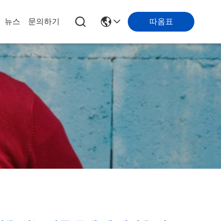
따옴표
뉴스
문의하기