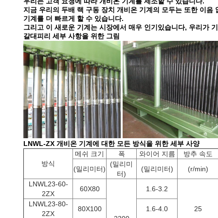
우리는 고객 요청에 따라 개비온 기계를 제조할 수 있습니다.
지금 우리의 두배 랙 구동 장치 개비온 기계의 모두는 또한 이음
기계를 더 빠르게 할 수 있습니다.
그리고 이 새로운 기계는 시장에서 매우 인기있습니다, 우리가 기
갈대피리 세부 사항을 위한 그림
LNWL-ZX 개비온 기계에 대한 모든 방식을 위한 세부 사양
메쉬 크기
폭
와이어 지름
방추 속도
방식
(밀리미
(밀리미터)
(밀리미터)
(r/min)
터)
LNWL23-60-
60X80
1.6-3.2
2ZX
LNWL23-80-
80X100
1.6-4.0
25
2ZX