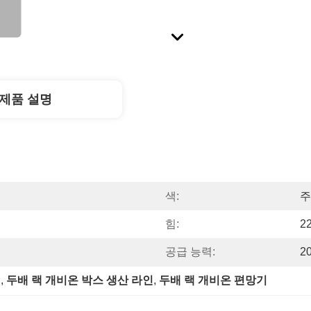
제품 설명
색:
주
힘:
2
공급 능력:
2
인
, 
두배 랙 개비온 박스 생산 라인
, 
두배 랙 개비온 편망기