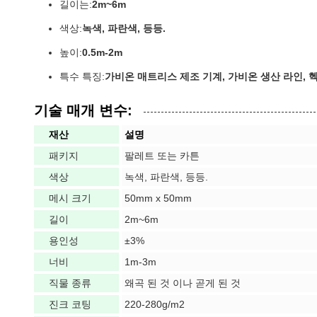
길이는:
2m~6m
색상:
녹색, 파란색, 등등.
높이:
0.5m-2m
특수 특징:
가비온 매트리스 제조 기계, 가비온 생산 라인, 
기술 매개 변수:
재산
설명
패키지
팔레트 또는 카튼
색상
녹색, 파란색, 등등.
메시 크기
50mm x 50mm
길이
2m~6m
용인성
±3%
너비
1m-3m
직물 종류
왜곡 된 것 이나 곧게 된 것
진크 코팅
220-280g/m2