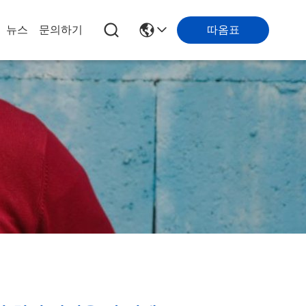
뉴스
문의하기
따옴표