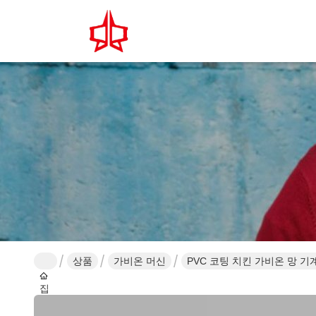
상품
가비온 머신
PVC 코팅 치킨 가비온 망 기계
집