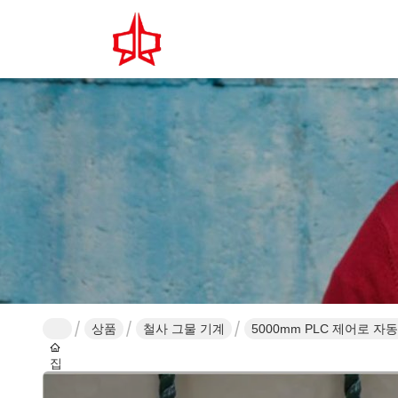
상품
철사 그물 기계
5000mm PLC 제어로 자
집