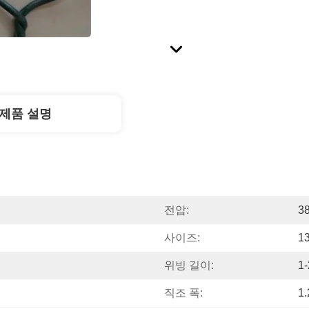
제품 설명
전압:
3
사이즈:
1
위빙 길이:
1
직조 폭:
1.