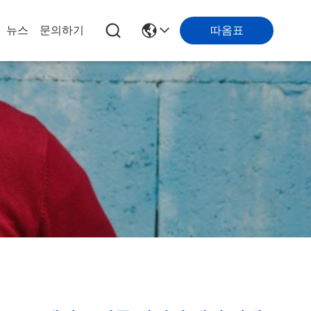
뉴스
문의하기
따옴표