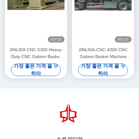
비디오
비디오
JINLIDA CNC-5300 Heavy-
JINLIDA-CNC-4300 CNC
Duty CNC Gabion Basket
Gabion Basket Machine
Welding Machine 5300mm
4300mm Working Width
가장 좋은 가격 을 구
가장 좋은 가격 을 구
Width Double Twist Mesh
Servo-Driven Double Twist
하라
하라
Production Equipment
Mesh Equipment