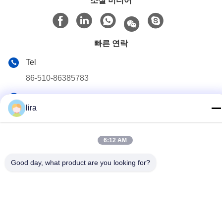
소셜 미디어
빠른 연락
Tel
86-510-86385783
이메일
lira
sales@gabion.cn
주소
6:12 AM
No.102의 Yungu 도로, Zhutang 도시, Jiangyin 시, 장쑤성, 중
국
Good day, what product are you looking for?
개인 정보 정책
|
사이트맵
중국 좋은 품질 가비온 머신 공급업체. 저작권 © 2012-2026
Jiangyin Jinlida Light Industry Machinery Co.,Ltd . 판권 소유.