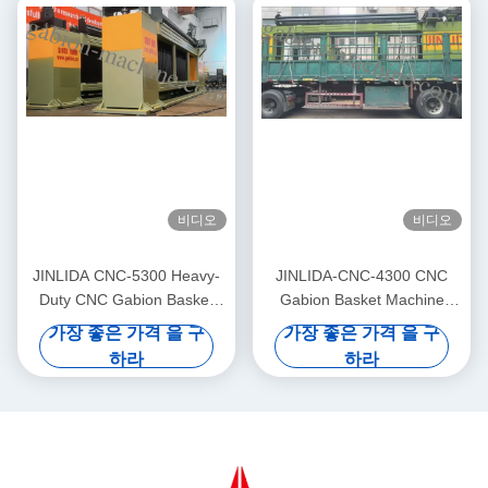
비디오
비디오
JINLIDA CNC-5300 Heavy-
JINLIDA-CNC-4300 CNC
Duty CNC Gabion Basket
Gabion Basket Machine
Welding Machine 5300mm
4300mm Working Width
가장 좋은 가격 을 구
가장 좋은 가격 을 구
Width Double Twist Mesh
Servo-Driven Double Twist
하라
하라
Production Equipment
Mesh Equipment