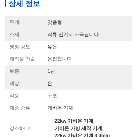
상세 정보
무게:
맞춤형
소재:
직류 전기로 자극됩니다
팽창 강도:
높은
제직물 기술:
용접됩니다
보증:
1년
색상:
은
적용:
구조
제품 종류:
개비온 기계
22kw 가비온 기계
, 
강조하다:
가비온 가빙 제작 기계
, 
22kw 가비온 기계 3.0mm