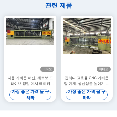
관련 제품
비디오
비디오
자동 가비온 머신, 세르보 드
진리다 고효율 CNC 가비온
라이브 정밀 메시 메이커
망 기계: 생산성을 높이기 위
5.3m 최대 너비
해 빠른 출력과 정밀 짜림의
가장 좋은 가격 을 구
가장 좋은 가격 을 구
완벽한 조합
하라
하라