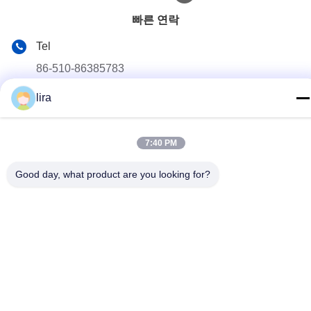
빠른 연락
Tel
86-510-86385783
이메일
lira
sales@gabion.cn
7:40 PM
주소
No.102의 Yungu 도로, Zhutang 도시, Jiangyin 시, 장쑤성, 중
Good day, what product are you looking for?
국
개인 정보 정책
|
사이트맵
중국 좋은 품질 가비온 머신 공급업체. 저작권 © 2012-2026
Jiangyin Jinlida Light Industry Machinery Co.,Ltd . 판권 소유.