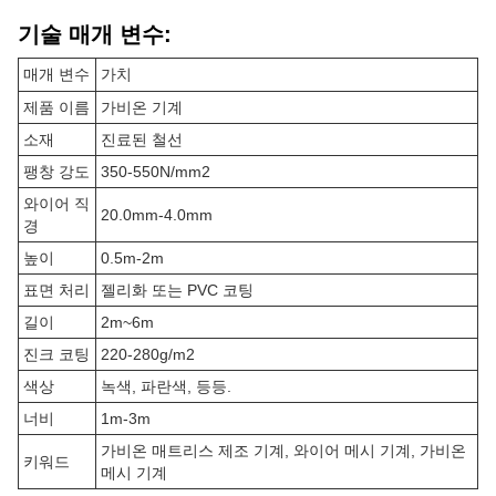
기술 매개 변수:
매개 변수
가치
제품 이름
가비온 기계
소재
진료된 철선
팽창 강도
350-550N/mm2
와이어 직
20.0mm-4.0mm
경
높이
0.5m-2m
표면 처리
젤리화 또는 PVC 코팅
길이
2m~6m
진크 코팅
220-280g/m2
색상
녹색, 파란색, 등등.
너비
1m-3m
가비온 매트리스 제조 기계, 와이어 메시 기계, 가비온
키워드
메시 기계