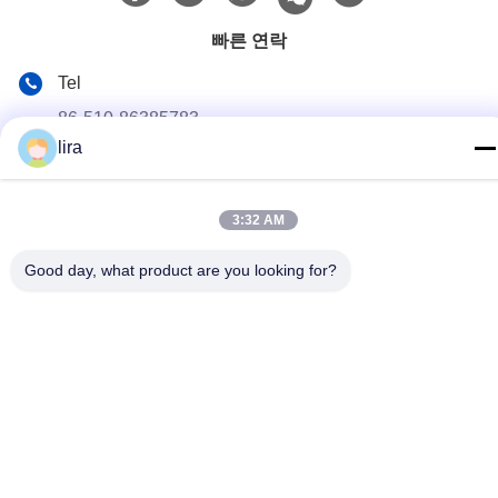
빠른 연락
Tel
86-510-86385783
lira
이메일
sales@gabion.cn
3:32 AM
주소
Good day, what product are you looking for?
No.102의 Yungu 도로, Zhutang 도시, Jiangyin 시, 장쑤성, 중
국
개인 정보 정책
|
사이트맵
중국 좋은 품질 가비온 머신 공급업체. 저작권 © 2012-2026
Jiangyin Jinlida Light Industry Machinery Co.,Ltd . 판권 소유.