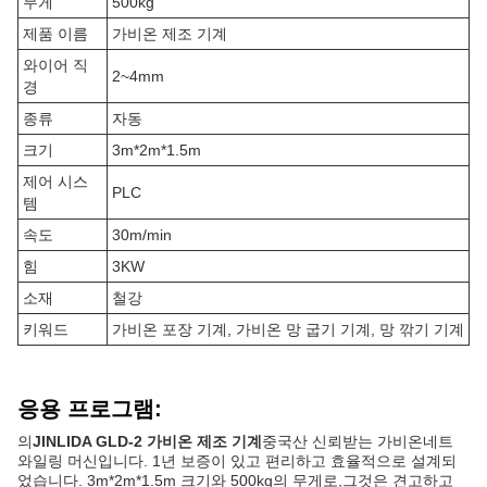
무게
500kg
제품 이름
가비온 제조 기계
와이어 직
2~4mm
경
종류
자동
크기
3m*2m*1.5m
제어 시스
PLC
템
속도
30m/min
힘
3KW
소재
철강
키워드
가비온 포장 기계, 가비온 망 굽기 기계, 망 깎기 기계
응용 프로그램:
의
JINLIDA GLD-2 가비온 제조 기계
중국산 신뢰받는 가비온네트
와일링 머신입니다. 1년 보증이 있고 편리하고 효율적으로 설계되
었습니다. 3m*2m*1.5m 크기와 500kg의 무게로,그것은 견고하고