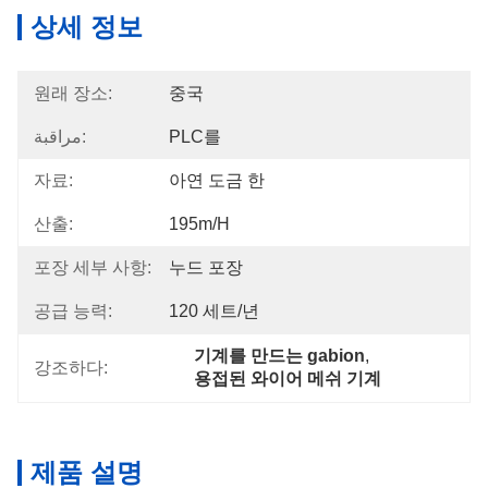
상세 정보
원래 장소:
중국
مراقبة:
PLC를
자료:
아연 도금 한
산출:
195m/h
포장 세부 사항:
누드 포장
공급 능력:
120 세트/년
기계를 만드는 gabion
, 
강조하다:
용접된 와이어 메쉬 기계
제품 설명