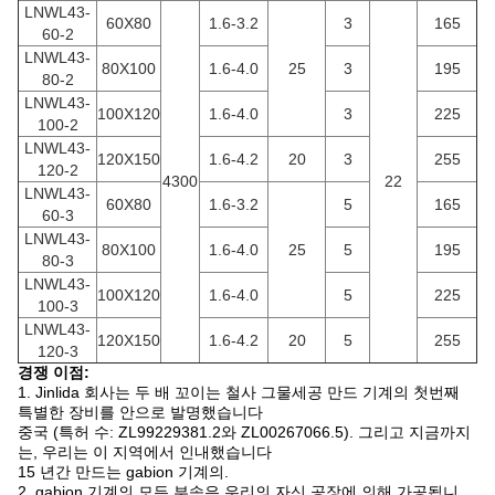
LNWL43-
60X80
1.6-3.2
3
165
60-2
LNWL43-
80X100
1.6-4.0
25
3
195
80-2
LNWL43-
100X120
1.6-4.0
3
225
100-2
LNWL43-
120X150
1.6-4.2
20
3
255
120-2
4300
22
LNWL43-
60X80
1.6-3.2
5
165
60-3
LNWL43-
80X100
1.6-4.0
25
5
195
80-3
LNWL43-
100X120
1.6-4.0
5
225
100-3
LNWL43-
120X150
1.6-4.2
20
5
255
120-3
경쟁 이점:
1. Jinlida 회사는 두 배 꼬이는 철사 그물세공 만드 기계의 첫번째
특별한 장비를 안으로 발명했습니다
중국 (특허 수: ZL99229381.2와 ZL00267066.5). 그리고 지금까지
는, 우리는 이 지역에서 인내했습니다
15 년간 만드는 gabion 기계의.
2. gabion 기계의 모든 부속은 우리의 자신 공장에 의해 가공됩니