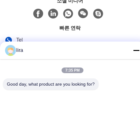
소셜 미디어
빠른 연락
Tel
86-510-86385783
lira
이메일
7:35 PM
sales@gabion.cn
주소
Good day, what product are you looking for?
No.102의 Yungu 도로, Zhutang 도시, Jiangyin 시, 장쑤성, 중
국
개인 정보 정책
|
사이트맵
중국 좋은 품질 가비온 머신 공급업체. 저작권 © 2012-2026
Jiangyin Jinlida Light Industry Machinery Co.,Ltd . 판권 소유.