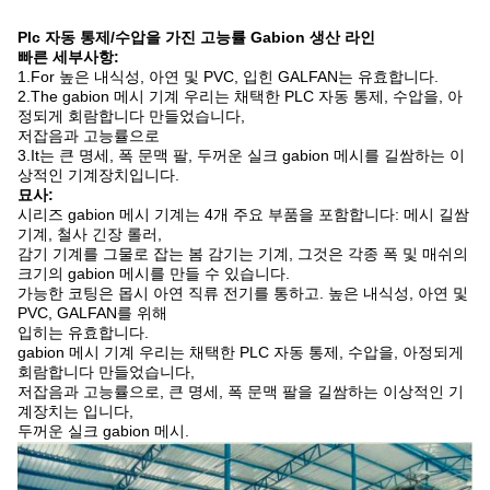
Plc 자동 통제/수압을 가진 고능률 Gabion 생산 라인
빠른 세부사항:
1.For
높은 내식성, 아연 및 PVC, 입힌
GALFAN는 유효합니다.
2.The
gabion 메시 기계 우리는 채택한 PLC 자동 통제, 수압을, 아
정되게 회람합니다 만들었습니다,
저잡음과 고능률으로
3.It는 큰 명세, 폭 문맥 팔, 두꺼운 실크 gabion 메시를 길쌈하는
이
상적인 기계장치입니다.
묘사:
시리즈 gabion 메시 기계는 4개 주요 부품을 포함합니다: 메시 길쌈
기계, 철사 긴장 롤러,
감기 기계를 그물로 잡는 봄 감기는 기계, 그것은 각종 폭 및 매쉬의
크기의 gabion 메시를 만들 수 있습니다.
가능한 코팅은 몹시 아연 직류 전기를 통하고. 높은 내식성, 아연 및
PVC, GALFAN를 위해
입히는 유효합니다.
gabion 메시 기계 우리는 채택한 PLC 자동 통제, 수압을, 아정되게
회람합니다 만들었습니다,
저잡음과 고능률으로, 큰 명세, 폭 문맥 팔을 길쌈하는 이상적인 기
계장치는 입니다,
두꺼운 실크 gabion 메시.