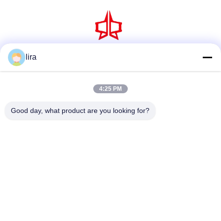
lira
소셜 미디어
4:25 PM
빠른 연락
Good day, what product are you looking for?
Tel
86-510-86385783
이메일
sales@gabion.cn
주소
No.102의 Yungu 도로, Zhutang 도시, Jiangyin 시, 장쑤성, 중
국