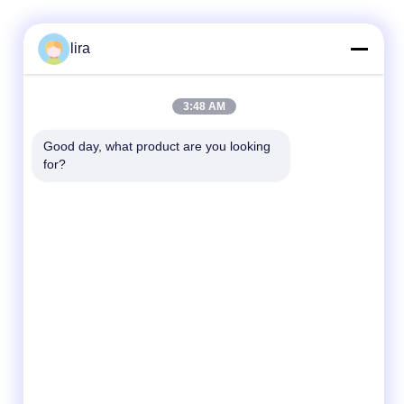
lira
빠른 연락
3:48 AM
Tel
Good day, what product are you looking 
for?
86-510-86385783
이메일
sales@gabion.cn
주소
No.102의 Yungu 도로, Zhutang 도시,
Jiangyin 시, 장쑤성, 중국