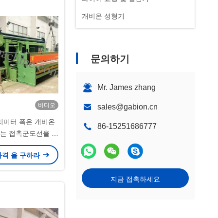
개비온 성형기
문의하기
Mr. James zhang
비디오
sales@gabion.cn
 밀리미터 폭은 개비온
86-15251686777
얻는 접촉군도선을 유
합니다
가격 을 구하라
지금 접촉하세요