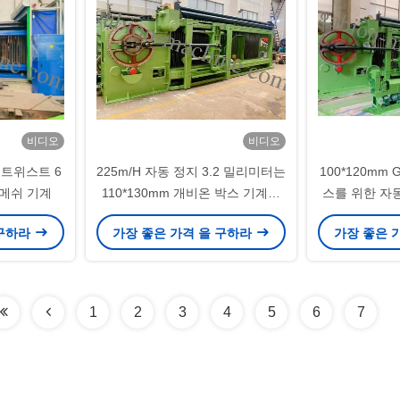
비디오
비디오
블 트위스트 6
225m/H 자동 정지 3.2 밀리미터는
100*120mm 
 메쉬 기계
110*130mm 개비온 박스 기계를
스를 위한 자동
배선합니다
기계 3
 구하라
가장 좋은 가격 을 구하라
가장 좋은 
1
2
3
4
5
6
7