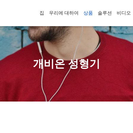
집
우리에 대하여
상품
솔루션
비디오
개비온 성형기