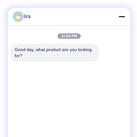
lira
빠른 연락
11:04 PM
Tel
Good day, what product are you looking 
for?
86-510-86385783
이메일
sales@gabion.cn
주소
No.102의 Yungu 도로, Zhutang 도시,
Jiangyin 시, 장쑤성, 중국