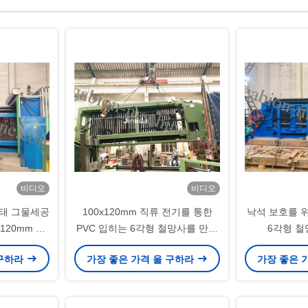
비디오
비디오
망태 그물세공
100x120mm 직류 전기를 통한
낙석 보호를 위한
*120mm 돌
PVC 입히는 6각형 철망사를 만드
6각형 철
스
는 돌망태 기계
84*
 구하라
가장 좋은 가격 을 구하라
가장 좋은 