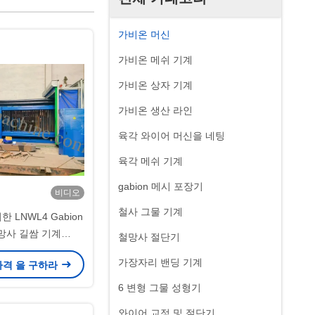
가비온 머신
가비온 메쉬 기계
가비온 상자 기계
가비온 생산 라인
육각 와이어 머신을 네팅
육각 메쉬 기계
gabion 메시 포장기
비디오
철사 그물 기계
 LNWL4 Gabion
망사 길쌈 기계
철망사 절단기
100mm 메시
가장자리 밴딩 기계
가격 을 구하라
6 변형 그물 성형기
와이어 교정 및 절단기