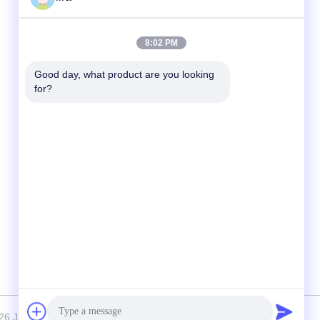
빠른 연락
8:02 PM
Tel
Good day, what product are you looking 
for?
86-510-86385783
이메일
sales@gabion.cn
주소
No.102의 Yungu 도로, Zhutang 도시,
Jiangyin 시, 장쑤성, 중국
n Jinlida Light Industry Machinery Co.,Ltd . 판권 소유.