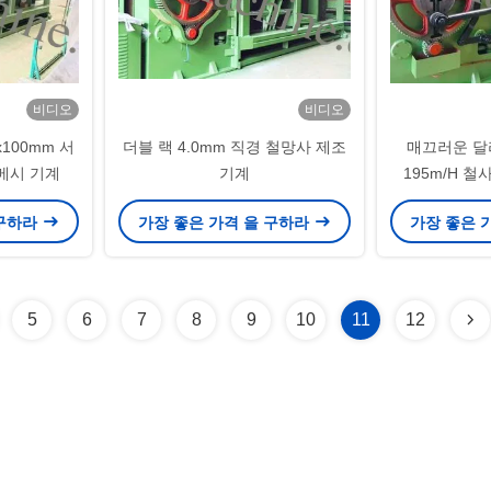
비디오
비디오
x100mm 서
더블 랙 4.0mm 직경 철망사 제조
매끄러운 달리
메시 기계
기계
195m/H 철사 
 구하라
가장 좋은 가격 을 구하라
가장 좋은 
5
6
7
8
9
10
11
12