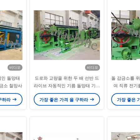
비디오
비디오
적인 돌망태
도로와 교량을 위한 두 배 선반 드
돌 감금소를 위
 감금소 철망사
라이브 자동적인 기름 돌망태 기계
여 직류 전기
120x150mm 메시
돌망태 기계 8
 구하라
가장 좋은 가격 을 구하라
가장 좋은 