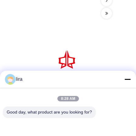
lira
소셜 미디어
8:28 AM
빠른 연락
Good day, what product are you looking for?
Tel
86-510-86385783