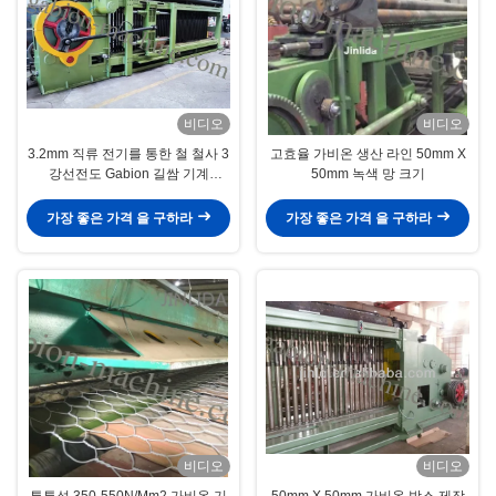
비디오
비디오
3.2mm 직류 전기를 통한 철 철사 3
고효율 가비온 생산 라인 50mm X
강선전도 Gabion 길쌈 기계
50mm 녹색 망 크기
70*90mm 메시
가장 좋은 가격 을 구하라
가장 좋은 가격 을 구하라
비디오
비디오
튼튼성 350-550N/Mm2 가비온 기
50mm X 50mm 가비온 박스 제작