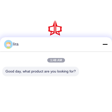
lira
소셜 미디어
1:48 AM
빠른 연락
Good day, what product are you looking for?
Tel
86-510-86385783
이메일
sales@gabion.cn