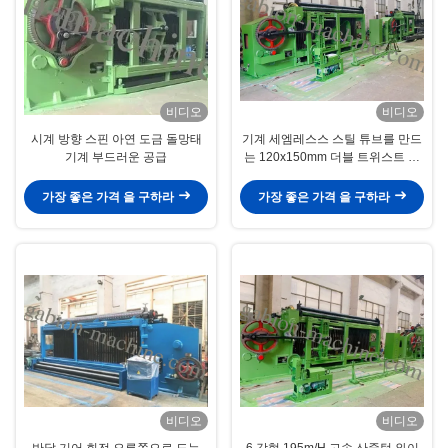
비디오
비디오
시계 방향 스핀 아연 도금 돌망태
기계 세엠레스스 스틸 튜브를 만드
기계 부드러운 공급
는 120x150mm 더블 트위스트 개
비온
가장 좋은 가격 을 구하라
가장 좋은 가격 을 구하라
비디오
비디오
반달 기어 회전 오른쪽으로 도는
6 각형 195m/H 고속 산중턱 와이