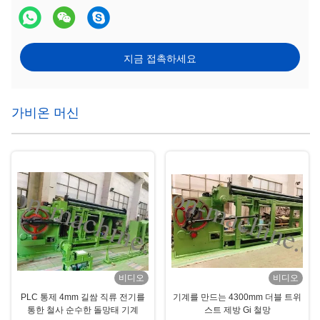
지금 접촉하세요
가비온 머신
비디오
비디오
PLC 통제 4mm 길쌈 직류 전기를
기계를 만드는 4300mm 더블 트위
통한 철사 순수한 돌망태 기계
스트 제방 Gi 철망