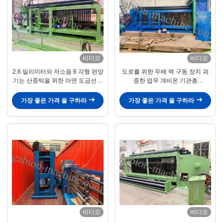
비디오
비디오
2.6 밀리미터와 저소음 6 각형 편망
도로를 위한 두배 랙 구동 장치 과
기는 산중턱을 위한 아연 도금선을
중한 업무 개비온 기관총
뜨겁게 합니다
84*110mm 와이어 메쉬
가장 좋은 가격 을 구하라
가장 좋은 가격 을 구하라
비디오
비디오