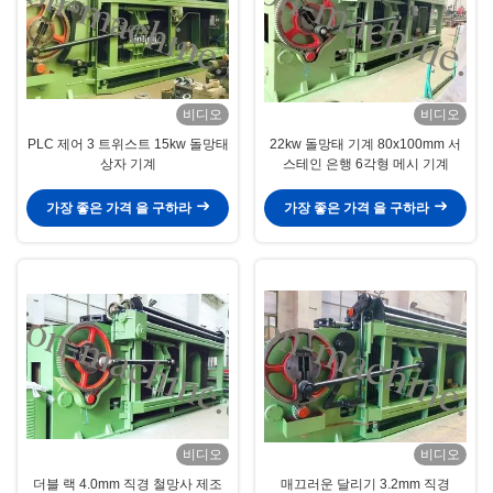
비디오
비디오
PLC 제어 3 트위스트 15kw 돌망태
22kw 돌망태 기계 80x100mm 서
상자 기계
스테인 은행 6각형 메시 기계
가장 좋은 가격 을 구하라
가장 좋은 가격 을 구하라
비디오
비디오
더블 랙 4.0mm 직경 철망사 제조
매끄러운 달리기 3.2mm 직경