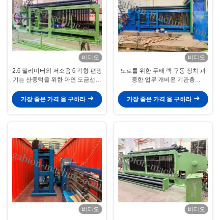
비디오
비디오
2.6 밀리미터와 저소음 6 각형 편망
도로를 위한 두배 랙 구동 장치 과
기는 산중턱을 위한 아연 도금선을
중한 업무 개비온 기관총
뜨겁게 합니다
84*110mm 와이어 메쉬
가장 좋은 가격 을 구하라
가장 좋은 가격 을 구하라
비디오
비디오